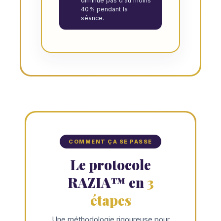
diminue pas d'au moins
40% pendant la
séance.
COMMENT ÇA SE PASSE
Le protocole
RAZIA™ en
3
étapes
Une méthodologie rigoureuse pour